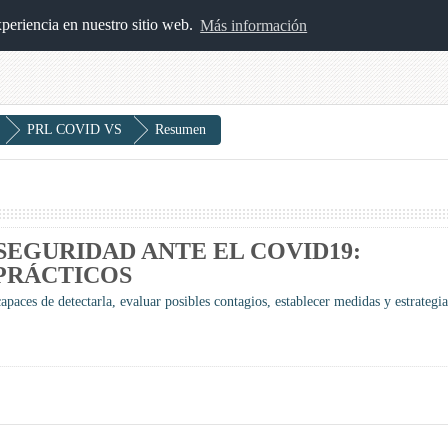
xperiencia en nuestro sitio web.
Más información
PRL COVID VS
Resumen
SEGURIDAD ANTE EL COVID19:
PRÁCTICOS
paces de detectarla, evaluar posibles contagios, establecer medidas y estrategia